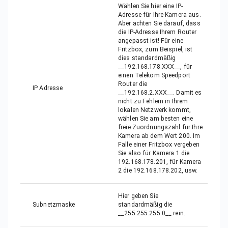
Wählen Sie hier eine IP-
Adresse für Ihre Kamera aus.
Aber achten Sie darauf, dass
die IP-Adresse Ihrem Router
angepasst ist! Für eine
Fritzbox, zum Beispiel, ist
dies standardmäßig
__192.168.178.XXX__, für
einen Telekom Speedport
Router die
IP Adresse
__192.168.2.XXX__. Damit es
nicht zu Fehlern in Ihrem
lokalen Netzwerk kommt,
wählen Sie am besten eine
freie Zuordnungszahl für Ihre
Kamera ab dem Wert 200. Im
Falle einer Fritzbox vergeben
Sie also für Kamera 1 die
192.168.178.201, für Kamera
2 die 192.168.178.202, usw.
Hier geben Sie
Subnetzmaske
standardmäßig die
__255.255.255.0__ rein.