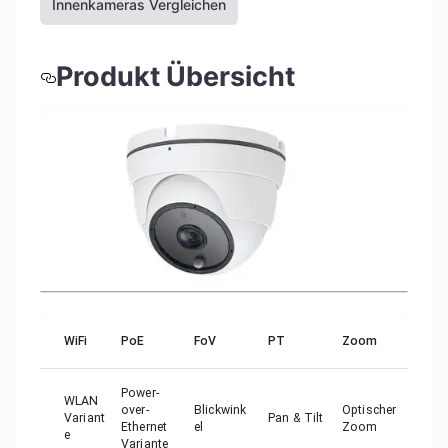
Innenkameras Vergleichen
Produkt Übersicht
WiFi
PoE
FoV
PT
Zoom
Power-
WLAN
over-
Blickwink
Optischer
Variant
Pan & Tilt
Ethernet
el
Zoom
e
Variante