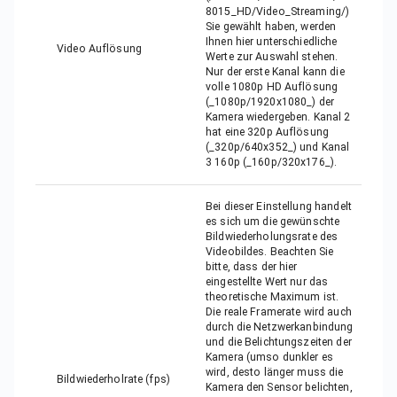
8015_HD/Video_Streaming/)
Sie gewählt haben, werden
Ihnen hier unterschiedliche
Video Auflösung
Werte zur Auswahl stehen.
Nur der erste Kanal kann die
volle 1080p HD Auflösung
(_1080p/1920x1080_) der
Kamera wiedergeben. Kanal 2
hat eine 320p Auflösung
(_320p/640x352_) und Kanal
3 160p (_160p/320x176_).
Bei dieser Einstellung handelt
es sich um die gewünschte
Bildwiederholungsrate des
Videobildes. Beachten Sie
bitte, dass der hier
eingestellte Wert nur das
theoretische Maximum ist.
Die reale Framerate wird auch
durch die Netzwerkanbindung
und die Belichtungszeiten der
Kamera (umso dunkler es
wird, desto länger muss die
Bildwiederholrate (fps)
Kamera den Sensor belichten,