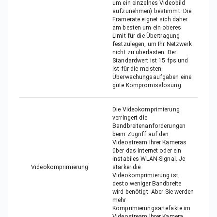
um ein einzelnes Videobild
aufzunehmen) bestimmt. Die
Framerate eignet sich daher
am besten um ein oberes
Limit für die Übertragung
festzulegen, um Ihr Netzwerk
nicht zu überlasten. Der
Standardwert ist 15 fps und
ist für die meisten
Überwachungsaufgaben eine
gute Kompromisslösung.
Die Videokomprimierung
verringert die
Bandbreitenanforderungen
beim Zugriff auf den
Videostream Ihrer Kameras
über das Internet oder ein
instabiles WLAN-Signal. Je
Videokomprimierung
stärker die
Videokomprimierung ist,
desto weniger Bandbreite
wird benötigt. Aber Sie werden
mehr
Komprimierungsartefakte im
Videostream Ihrer Kamera