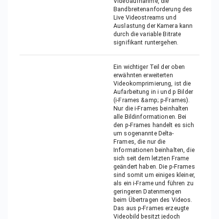
Videoaufnahme, die
Bandbreitenanforderung des
Live Videostreams und
Auslastung der Kamera kann
durch die variable Bitrate
signifikant runtergehen.
Ein wichtiger Teil der oben
erwähnten erweiterten
Videokomprimierung, ist die
Aufarbeitung in i und p Bilder
(i-Frames &amp; p-Frames).
Nur die i-Frames beinhalten
alle Bildinformationen. Bei
den p-Frames handelt es sich
um sogenannte Delta-
Frames, die nur die
Informationen beinhalten, die
sich seit dem letzten Frame
geändert haben. Die p-Frames
sind somit um einiges kleiner,
als ein i-Frame und führen zu
geringeren Datenmengen
beim Übertragen des Videos.
Das aus p-Frames erzeugte
Videobild besitzt jedoch