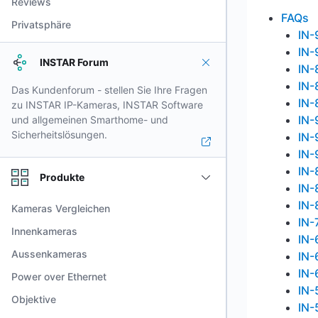
Reviews
FAQs
Privatsphäre
IN
IN
INSTAR Forum
IN
IN
Das Kundenforum - stellen Sie Ihre Fragen
IN
zu INSTAR IP-Kameras, INSTAR Software
IN-
und allgemeinen Smarthome- und
Sicherheitslösungen.
IN-
IN-
IN-
Produkte
IN-
IN-
Kameras Vergleichen
IN-
Innenkameras
IN-
Aussenkameras
IN-
IN-
Power over Ethernet
IN-
Objektive
IN-