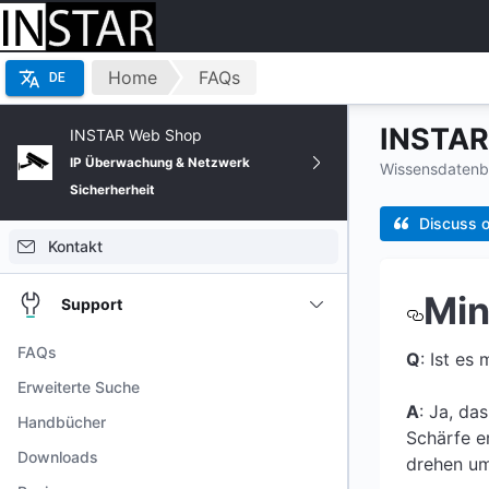
Home
FAQs
DE
INSTAR 
INSTAR Web Shop
IP Überwachung & Netzwerk
Wissensdatenb
Sicherherheit
Discuss o
Kontakt
Min
Support
FAQs
Q
: Ist es
Erweiterte Suche
A
: Ja, da
Handbücher
Schärfe e
Downloads
drehen um